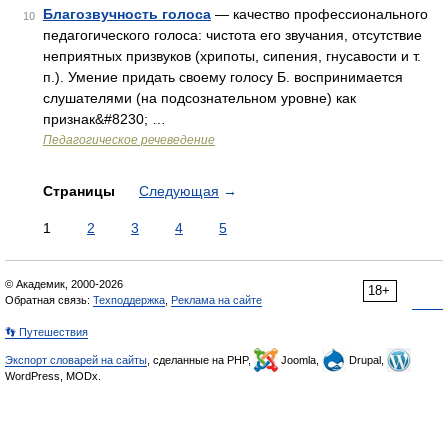
Благозвучность голоса
— качество профессионального
10
педагогического голоса: чистота его звучания, отсутствие
неприятных призвуков (хрипоты, сипения, гнусавости и т.
п.). Умение придать своему голосу Б. воспринимается
слушателями (на подсознательном уровне) как
признак&#8230; …
Педагогическое речеведение
Страницы
Следующая
→
1
2
3
4
5
© Академик, 2000-2026
18+
Обратная связь:
Техподдержка
,
Реклама на сайте
👣 Путешествия
Экспорт словарей на сайты
, сделанные на PHP,
Joomla,
Drupal,
WordPress, MODx.