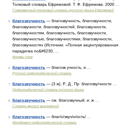
Толковый словарь Ефремовой. Т. Ф. Ефремова. 2000 …
Современный толковый словарь русского языка Ефремовой
благозвучность
— благозвучность, благозвучности,
5
благозвучности, благозвучностей, благозвучности,
благозвучностям, благозвучность, благозвучности,
благозвучностью, благозвучностями, благозвучности,
благозвучностях (Источник: «Полная акцентуированная
парадигма по&#8230; …
Формы слов
благозвучность
— благозв учность, и …
6
Русский орфографический словарь
благозвучность
— (3 ж), Р., Д., Пр. благозву/чности …
7
Орфографический словарь русского языка
благозвучность
— см. благозвучный; и; ж …
8
Словарь многих выражений
благозвучность
— благ/о/звуч/н/ость/ …
9
Морфемно-орфографический словарь