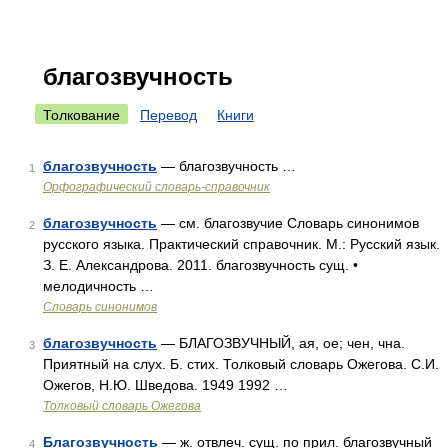
благозвучность
Толкование
Перевод
Книги
благозвучность
— благозвучность …
1
Орфографический словарь-справочник
благозвучность
— см. благозвучие Словарь синонимов
2
русского языка. Практический справочник. М.: Русский язык.
З. Е. Александрова. 2011. благозвучность сущ. •
мелодичность …
Словарь синонимов
благозвучность
— БЛАГОЗВУЧНЫЙ, ая, ое; чен, чна.
3
Приятный на слух. Б. стих. Толковый словарь Ожегова. С.И.
Ожегов, Н.Ю. Шведова. 1949 1992 …
Толковый словарь Ожегова
Благозвучность
— ж. отвлеч. сущ. по прил. благозвучный
4